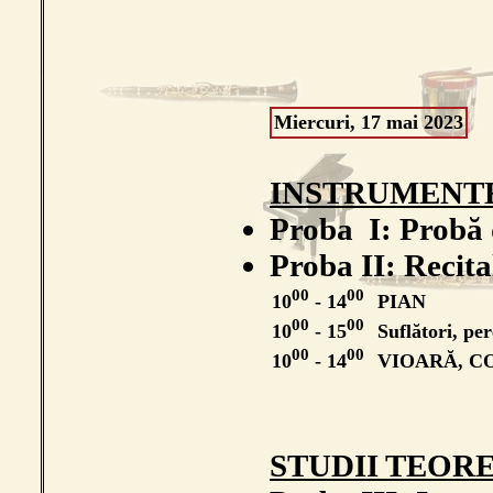
Miercuri, 17 mai 2023
INSTRUMENT
Proba I: Probă 
Proba II: Recita
00
00
10
- 14
PIAN
00
00
10
- 15
Suflători, pe
00
00
10
- 14
VIOARĂ, C
STUDII TEOR