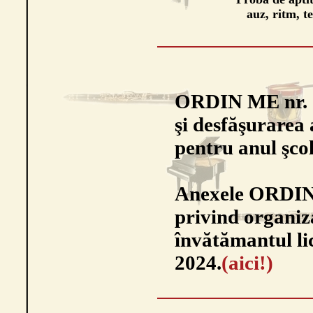
auz, ritm, te
ORDIN ME nr. 5
şi desfăşurarea 
pentru anul şco
Anexele ORDIN
privind organiz
învătămantul lic
2024.
(aici!)