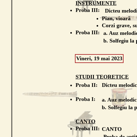
INSTRUMENTE
Proba III:
Dicteu melod
Pian, vioară
Corzi grave, su
Proba III:
a. Auz melod
b. Solfegiu l
Vineri, 19 mai 2023
STUDII TEORETICE
Proba II:
Dicteu melodic
Proba I:
a. Auz melodi
b. Solfegiu la
CANTO
Proba III:
CANTO
Proba de aptit