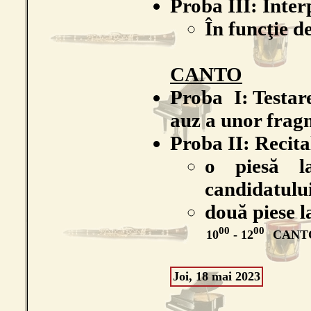
Proba III: Inter
În funcţie d
CANTO
Proba I: Testare
auz a unor frag
Proba II: Recit
o piesă la
candidatulu
două piese l
00
00
10
- 12
CAN
Joi, 18 mai 2023