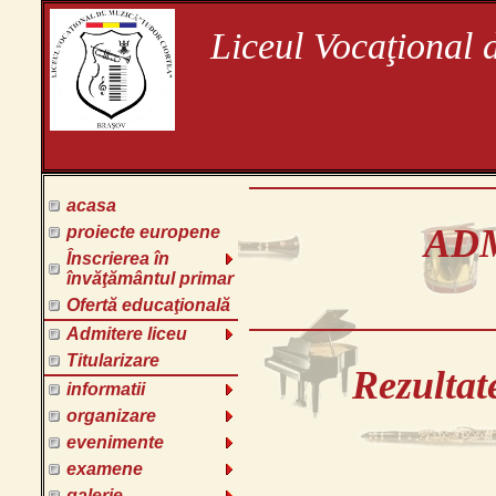
Liceul Vocaţional 
acasa
ADM
proiecte europene
Înscrierea în
învăţământul primar
Ofertă educaţională
Admitere liceu
Titularizare
Rezulta
informatii
organizare
evenimente
examene
galerie