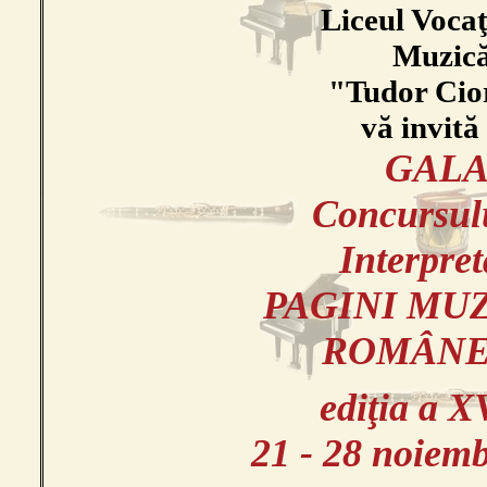
Liceul Vocaţ
Muzic
"Tudor Cio
vă invită 
GAL
Concursul
Interpret
PAGINI MU
ROMÂNE
ediţia a X
21 - 28 noiem