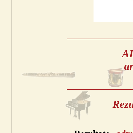
A
an
Rezu