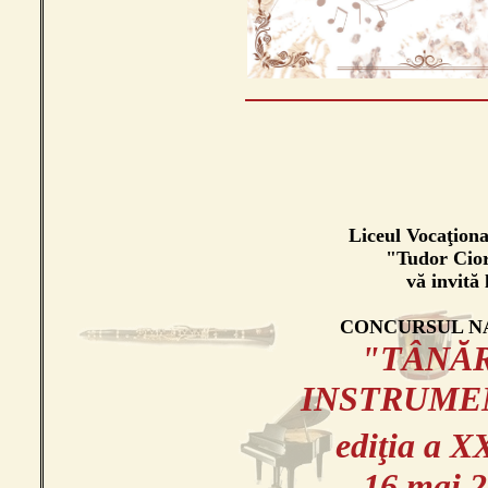
Liceul Vocaţiona
"Tudor Cio
vă invită 
CONCURSUL N
"TÂNĂ
INSTRUME
ediţia a X
16 mai 