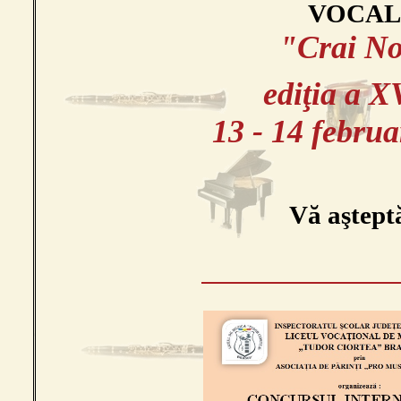
VOCA
"Crai N
ediţia a X
13 - 14 februa
Vă aştep