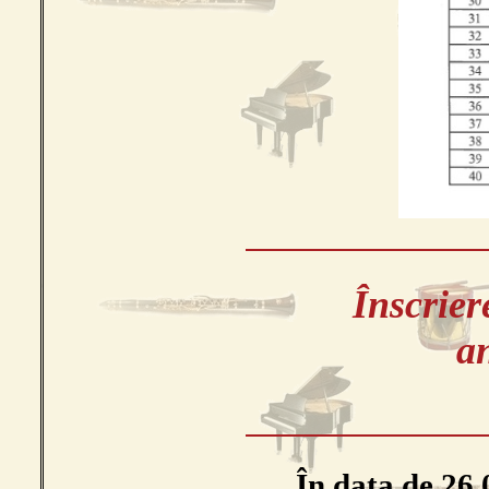
Înscrier
an
În data de 26.